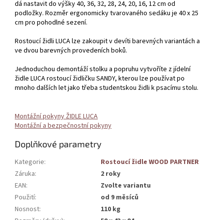
dá nastavit do výšky 40, 36, 32, 28, 24, 20, 16, 12 cm od
podložky. Rozměr ergonomicky tvarovaného sedáku je 40 x 25
cm pro pohodlné sezení.
Rostoucí židli LUCA lze zakoupit v devíti barevných variantách a
ve dvou barevných provedeních boků.
Jednoduchou demontáží stolku a popruhu vytvoříte z jídelní
židle LUCA rostoucí židličku SANDY, kterou lze používat po
mnoho dalších let jako třeba studentskou židli k psacímu stolu.
Montážní pokyny ŽIDLE LUCA
Montážní a bezpečnostní pokyny
Doplňkové parametry
Kategorie
:
Rostoucí židle WOOD PARTNER
Záruka
:
2 roky
EAN
:
Zvolte variantu
Použití
:
od 9 měsíců
Nosnost
:
110 kg