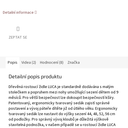
Detailní informace
ZEPTAT SE
Popis
Videa (2)
Hodnocení (8)
Značka
Detailní popis produktu
Dřevěná rostoucí židle LUCA je standardně dodávána s malým
stolečkem a popruhem mezi nohy umožňující sezení dětem od 9
měsíců. Pro větší bezpečnost lze dokoupit bezpečností kšíry.
Patentovaný, ergonomicky tvarovaný sedák zajistí správné
postavení a vývoj páteře dítěte již od útlého věku. Ergonomicky
tvarovaný sedák lze nastavit do výšky sezení 44, 48, 52, 56 cm
od podložky. Pro správný vývoj kloubů je důležitá výškově
stavitelná podnožka, v našem případě se u rostoucí židle LUCA