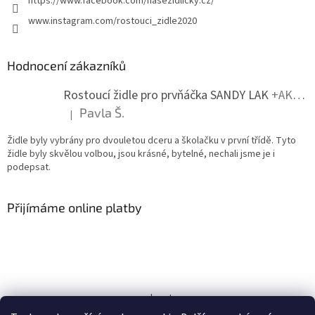
https://www.facebook.com/nasezidlicky.cz/
www.instagram.com/rostouci_zidle2020
Hodnocení zákazníků
Rostoucí židle pro prvňáčka SANDY LAK
+AKCE + DOPRAVA ZDARMA + SKLADEM
Pavla Š.
|
Hodnocení produktu je 5 z 5 hvězdiček.
Židle byly vybrány pro dvouletou dceru a školačku v první třídě. Tyto
židle byly skvělou volbou, jsou krásné, bytelné, nechali jsme je i
podepsat.
Přijímáme online platby
wood partner