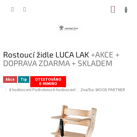
Přejít
NÁKUP
na
obsah
KOŠÍK
Rostoucí židle LUCA LAK
+AKCE +
DOPRAVA ZDARMA + SKLADEM
Akce
Tip
OTESTOVÁNO
E-MIMINO
Průměrné
8 hodnocení
Podrobnosti hodnocení
Značka:
WOOD PARTNER
hodnocení
produktu
je
4,6
z
5
hvězdiček.