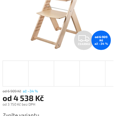
Z
od 6 909
Kč
až –34 %
ZDARMA
D
A
R
M
A
od 6 909 Kč
až –34 %
od
4 538 Kč
od
3 750 Kč
bez DPH
Měrná
Zvolte variantu