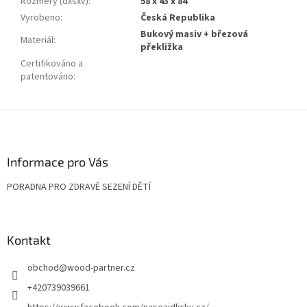
Rozměry (dxšxv)
:
58 x 43 x 84
Vyrobeno
:
Česká Republika
Bukový masiv + březová
Materiál
:
překližka
Certifikováno a
patentováno
:
Z
á
p
a
Informace pro Vás
t
PORADNA PRO ZDRAVÉ SEZENÍ DĚTÍ
í
Kontakt
obchod
@
wood-partner.cz
+420739039661