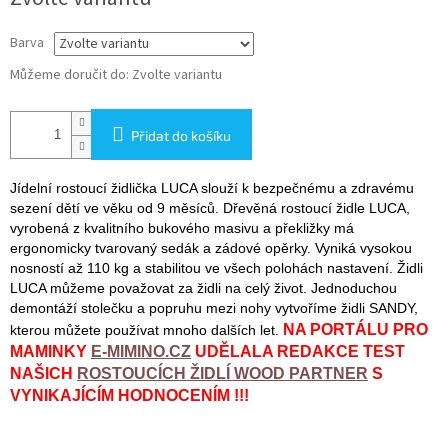
cena:
Barva
Můžeme doručit do:
Zvolte variantu
Přidat do košíku
Jídelní rostoucí židlička LUCA slouží k bezpečnému a zdravému
sezení dětí ve věku od 9 měsíců. Dřevěná rostoucí židle LUCA,
vyrobená z kvalitního bukového masivu a překližky má
ergonomicky tvarovaný sedák a zádové opěrky. Vyniká vysokou
nosností až 110 kg a stabilitou ve všech polohách nastavení. Židli
LUCA můžeme považovat za židli na celý život. Jednoduchou
demontáží stolečku a popruhu mezi nohy vytvoříme židli SANDY,
NA PORTÁLU PRO
kterou můžete používat mnoho dalších let.
MAMINKY
E-MIMINO.CZ
UDĚLALA REDAKCE TEST
NAŠICH
ROSTOUCÍCH ŽIDLÍ WOOD PARTNER
S
VYNIKAJÍCÍM HODNOCENÍM !!!